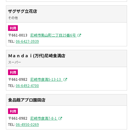
ザグザグ立花店
その他
利用
〒661-0013
尼崎市栗山町二丁目25番6号
06-6427-3939
Ｍａｎｄａｉ(万代)尼崎食満店
スーパー
利用
〒661-0982
尼崎市食満5-13-13
06-6492-4700
食品館アプロ園田店
利用
〒661-0982
尼崎市食満7-8-1
06-4950-0269