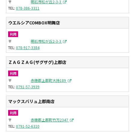
〒
明石市松が丘2-3-3
078-386-3311
ウエルシアCOMBOX明舞店
利用
〒
明石市松が丘2-3-3
078-917-3384
ＺＡＧＺＡＧ(ザグザグ)上郡店
利用
〒
赤穂郡上郡町大持189
0791-57-3939
マックスバリュ上郡南店
利用
〒
赤穂郡上郡町竹万2347
0791-52-6310