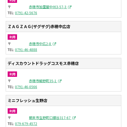
〒
赤穂市加里屋中州3-57-3
0791-42-5676
ＺＡＧＺＡＧ(ザグザグ)赤穂中広店
利用
〒
赤穂市中広2-8
0791-46-4888
ディスカウントドラッグコスモス赤穂店
利用
〒
赤穂市細野町35-1
0791-46-0566
ミニフレッシュ生野店
利用
〒
朝来市生野町口銀谷317-67
079-679-4572