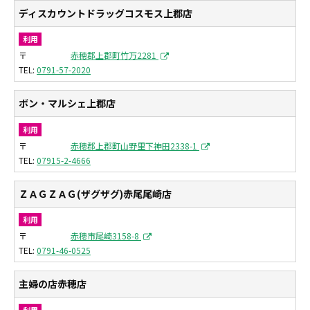
ディスカウントドラッグコスモス上郡店
利用
〒
赤穂郡上郡町竹万2281
0791-57-2020
ボン・マルシェ上郡店
利用
〒
赤穂郡上郡町山野里下神田2338-1
07915-2-4666
ＺＡＧＺＡＧ(ザグザグ)赤尾尾崎店
利用
〒
赤穂市尾崎3158-8
0791-46-0525
主婦の店赤穂店
利用