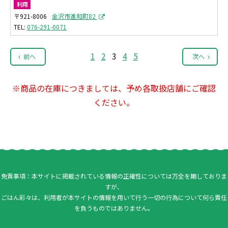
利用
〒921-8006
金沢市進和町82
076-291-0071
1
2
3
4
5
前へ
次へ
※商品の在庫につきましては、予め各取扱店舗にご確認
ください。
免責事項：本サイトに掲載されている情報の正確性については万全を期しておりま
すが、
ごはん彩々は、利用者が本サイトの情報を用いて行う一切の行為について何ら責任
を負うものではありません。