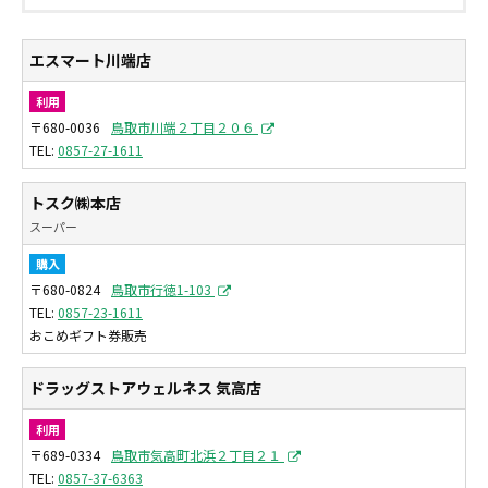
エスマート川端店
利用
〒680-0036
鳥取市川端２丁目２０６
0857-27-1611
トスク㈱本店
スーパー
購入
〒680-0824
鳥取市行徳1-103
0857-23-1611
おこめギフト券販売
ドラッグストアウェルネス 気高店
利用
〒689-0334
鳥取市気高町北浜２丁目２１
0857-37-6363