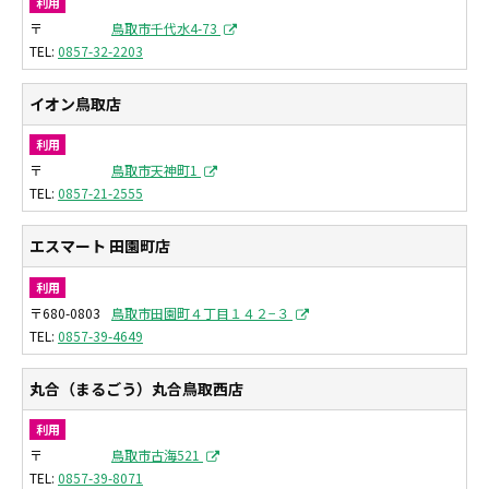
利用
〒
鳥取市千代水4-73
0857-32-2203
イオン鳥取店
利用
〒
鳥取市天神町1
0857-21-2555
エスマート 田園町店
利用
〒680-0803
鳥取市田園町４丁目１４２−３
0857-39-4649
丸合（まるごう）丸合鳥取西店
利用
〒
鳥取市古海521
0857-39-8071