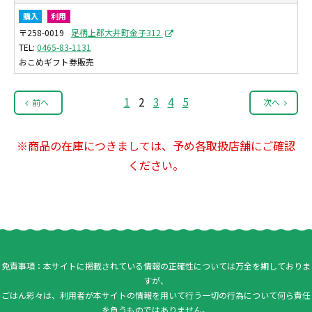
購入
利用
〒258-0019
足柄上郡大井町金子312
0465-83-1131
おこめギフト券販売
1
2
3
4
5
前へ
次へ
※商品の在庫につきましては、予め各取扱店舗にご確認
ください。
免責事項：本サイトに掲載されている情報の正確性については万全を期しておりま
すが、
ごはん彩々は、利用者が本サイトの情報を用いて行う一切の行為について何ら責任
を負うものではありません。