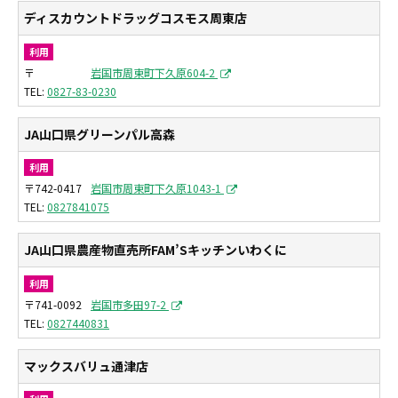
ディスカウントドラッグコスモス周東店
利用
〒
岩国市周東町下久原604-2
0827-83-0230
JA山口県グリーンパル高森
利用
〒742-0417
岩国市周東町下久原1043-1
0827841075
JA山口県農産物直売所FAM’Sキッチンいわくに
利用
〒741-0092
岩国市多田97-2
0827440831
マックスバリュ通津店