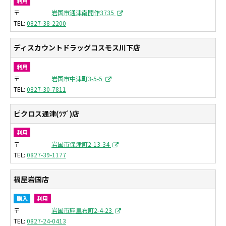
利用
〒
岩国市通津南開作3735
0827-38-2200
ディスカウントドラッグコスモス川下店
利用
〒
岩国市中津町3-5-5
0827-30-7811
ピクロス通津(ﾂﾂﾞ)店
利用
〒
岩国市保津町2-13-34
0827-39-1177
福屋岩国店
購入
利用
〒
岩国市麻里布町2-4-23
0827-24-0413