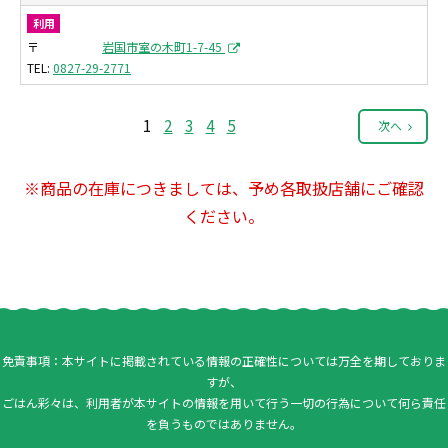
利用
〒
岩国市室の木町1-7-45
0827-29-2771
1
2
3
4
5
次へ
※商品の在庫につきましては、予め各取扱店舗にご確認
ください。
免責事項：本サイトに掲載されている情報の正確性については万全を期しておりま
すが、
ごはん彩々は、利用者が本サイトの情報を用いて行う一切の行為について何ら責任
を負うものではありません。