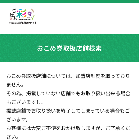
おこめ券取扱店舗検索
おこめ券取扱店舗については、加盟店制度を取っており
ません。
その為、掲載していない店舗でもお取り扱い出来る場合
もございますし、
掲載店舗でお取り扱いを終了してしまっている場合もご
ざいます。
お客様には大変ご不便をおかけ致しますが、ご了承くだ
さい。