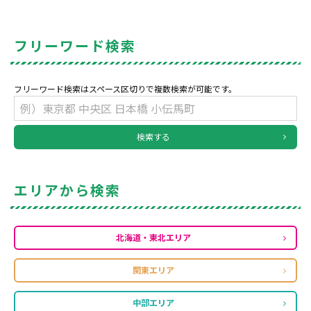
フリーワード検索
フリーワード検索はスペース区切りで複数検索が可能です。
検索する
エリアから検索
北海道・東北エリア
関東エリア
中部エリア